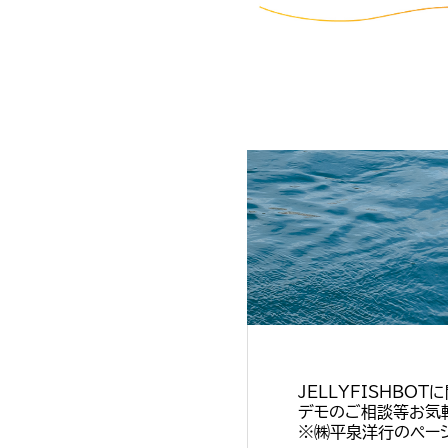
JELLYFISHBO
デモのご相談等お気
※㈱平泉洋行のページ