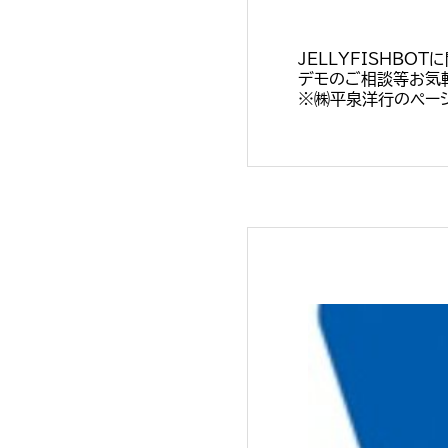
JELLYFISHBO
デモのご相談等お気
※㈱平泉洋行のページ