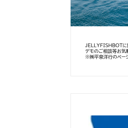
JELLYFISHBO
デモのご相談等お気
※㈱平泉洋行のページ