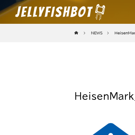
NEWS
HeisenMa
HeisenMar