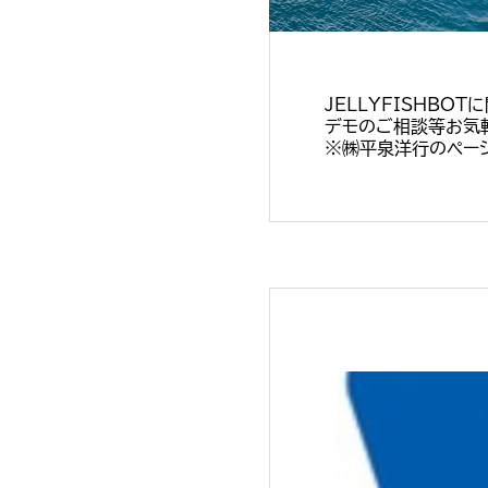
JELLYFISHBO
デモのご相談等お気
※㈱平泉洋行のページ