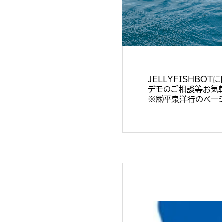
JELLYFISHBO
デモのご相談等お気
※㈱平泉洋行のページ