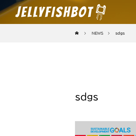
NEWS
sdgs
sdgs