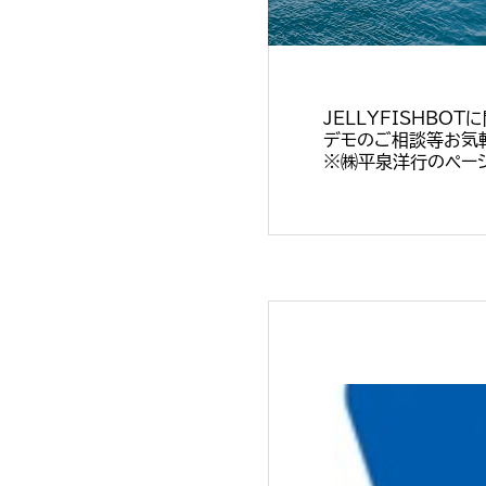
JELLYFISHBO
デモのご相談等お気
※㈱平泉洋行のページ